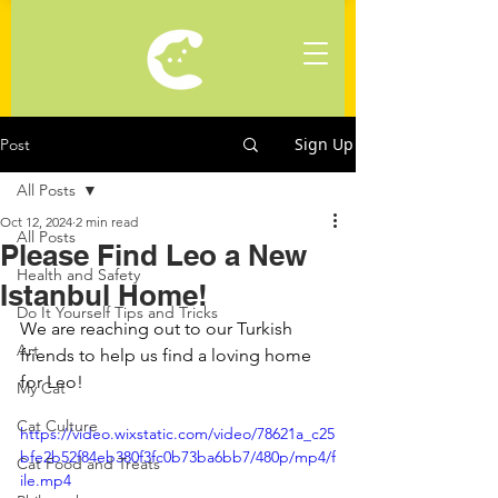
Sign Up
Post
All Posts
Oct 12, 2024
2 min read
All Posts
Please Find Leo a New
Health and Safety
Istanbul Home!
Do It Yourself Tips and Tricks
We are reaching out to our Turkish 
Art
friends to help us find a loving home 
for Leo! 
My Cat
Cat Culture
https://video.wixstatic.com/video/78621a_c25
bfe2b52f84eb380f3fc0b73ba6bb7/480p/mp4/f
Cat Food and Treats
ile.mp4