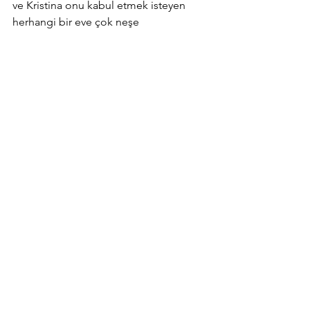
ve Kristina onu kabul etmek isteyen 
herhangi bir eve çok neşe 
getireceğinden emin. 
Leo'nun Göktürk Merkez'de tam olarak 
nerede olduğu hakkında daha fazla 
bilgi edinmek için 
CatSwoppr
 aracılığıyla Kristina ile 
iletişime geçebilirsiniz. Kristina ile 
iletişime geçmek için bize 
Instagram
 üzerinden doğrudan mesaj 
gönderin. 
Leo'nun takıldığı bahçeli konutun 
önüne geldiğinizde sizi görüntülü 
arama yoluyla yönlendirebilir.
Yardımlarınız için çok teşekkür ederiz!