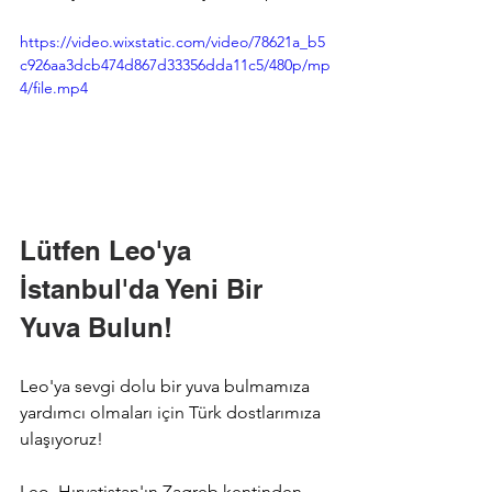
https://video.wixstatic.com/video/78621a_b5
c926aa3dcb474d867d33356dda11c5/480p/mp
4/file.mp4
Lütfen Leo'ya 
İstanbul'da Yeni Bir 
Yuva Bulun!
Leo'ya sevgi dolu bir yuva bulmamıza 
yardımcı olmaları için Türk dostlarımıza 
ulaşıyoruz!
Leo, Hırvatistan'ın Zagreb kentinden 