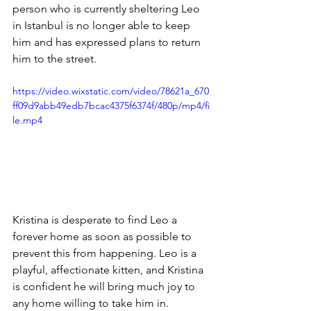
person who is currently sheltering Leo 
in Istanbul is no longer able to keep 
him and has expressed plans to return 
him to the street. 
https://video.wixstatic.com/video/78621a_670
ff09d9abb49edb7bcac4375f6374f/480p/mp4/fi
le.mp4
Kristina is desperate to find Leo a 
forever home as soon as possible to 
prevent this from happening. Leo is a 
playful, affectionate kitten, and Kristina 
is confident he will bring much joy to 
any home willing to take him in. 